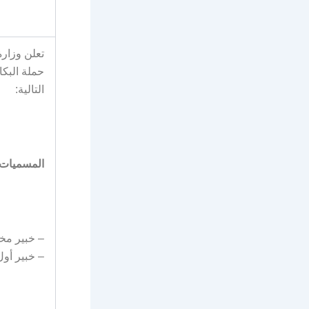
تعلن وزارة
حملة البك
التالية:
المسميات 
– خبير مخ
– خبير أول