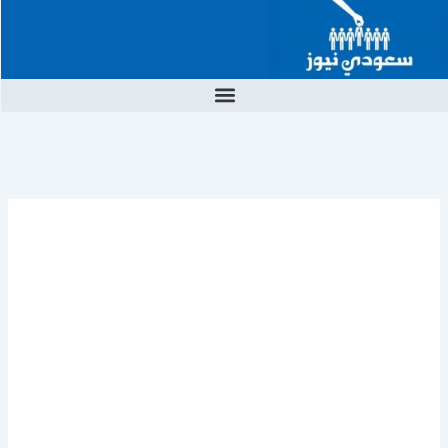
خطي
لى
لمحتوى