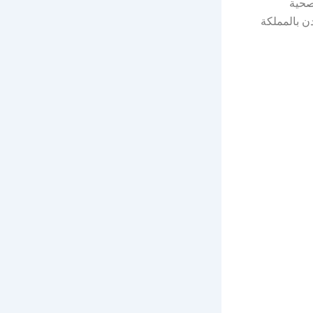
صحية
والنساء) حملة الدبلوم فأعلى لشغل وظائف طبية للعمل في 5 مدن بالمملكة