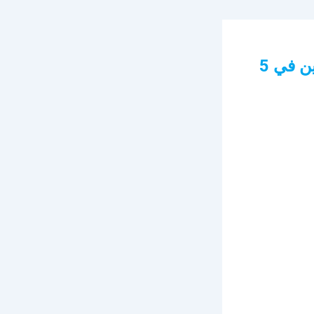
الإدارة العامة لصحة السجون تعلن فتح التوظيف للجنسين في 5