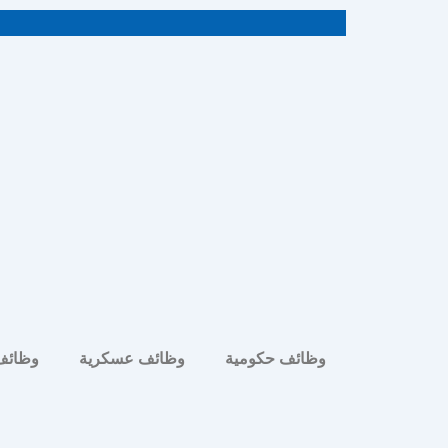
خطي
لى
لمحتوى
وظائف حكومية
وظائف عسكرية
وظائف