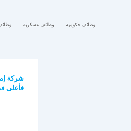
وظائف حكومية
وظائف عسكرية
وظائف
فأعلى في 7 م