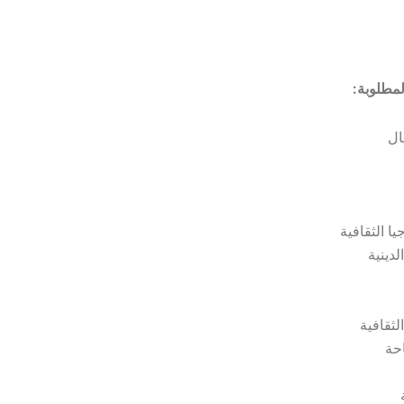
مطلوبة:
ال
يا الثقافية
دينية
لثقافية
احة