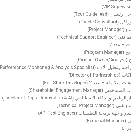
 (Tour Guide lead)
Oracle Cons)
Projec)
Technical Suppor)
ت – عدد 2
Program)
Produ)
(Performance Monitoring & Analysis Specialist)
Director of P)
لة – عدد 2 (Full Stack Developer)
Shareholder Engagement Manager)
والذكاء الاصطناعي (Director of Digital Innovation & AI)
Technical Project )
جهة برمجة التطبيقات (API Test Engineer)
Regio)
رى).