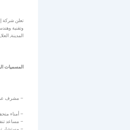
وتقنية وهندس
المدينة, العل
المسميات الو
– مشرف عم
– أمناء متحف (s for Flagship Museum
– مساعد تنفيذي – عدد 2 
– مستشار ت