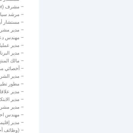
– مشرف (VIP Supervisor)
– مرشد سياحي رئيسي
– مستشار أوراكل (ultant
– مدير مشروع (t Manager
– مهندس دعم فني (t Engineer
– مدير عمليا
– مدير البرنامج ( Manager
– مالك المنتج (ct Owner/Analyst
– أخصائي مراقبة وتحليل الأداء 
– مدير الشراكات (artnerships
– مطور تطبيقات متكام
– مدير علاقات المساهمين (
– مدير الابتكار الرقمي 
– مدير مشروع تقني (Manager
– مهندس اختبار وا
– مدير إقليمي (nal Manager
– (وظائف أخ