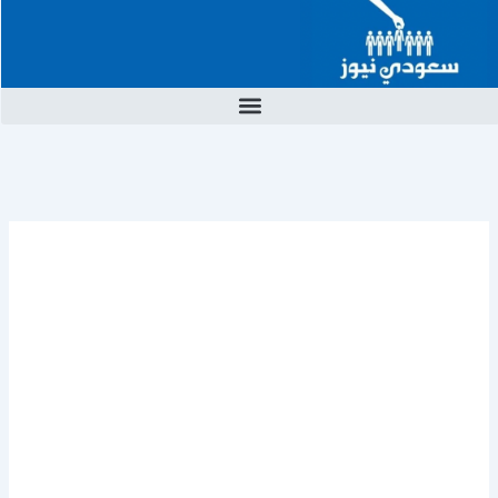
خطي
لى
لمحتوى