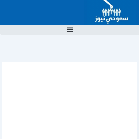
خطي
لى
لمحتوى