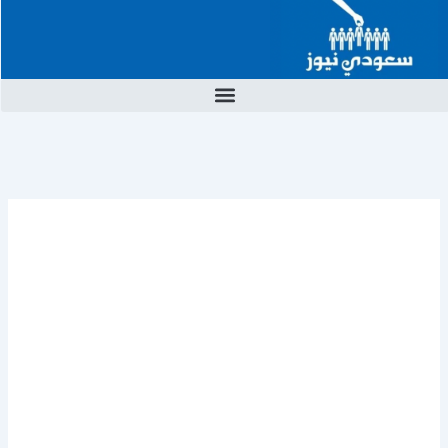
خطي
لى
لمحتوى