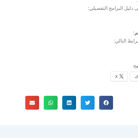
ى دليل البرامج التفصيلي:
م:
ابط التالي:
ع:
ك
X