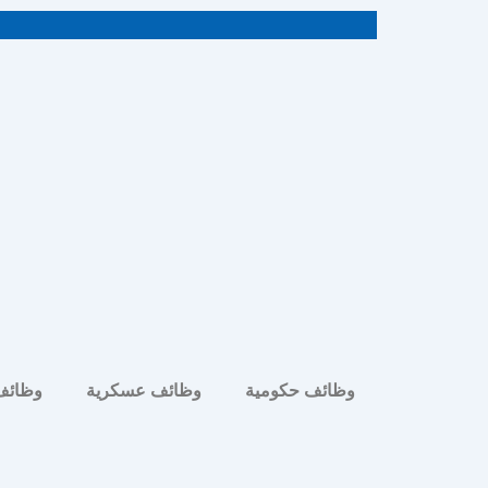
خطي
لى
لمحتوى
وظائف حكومية
وظائف عسكرية
وظائف