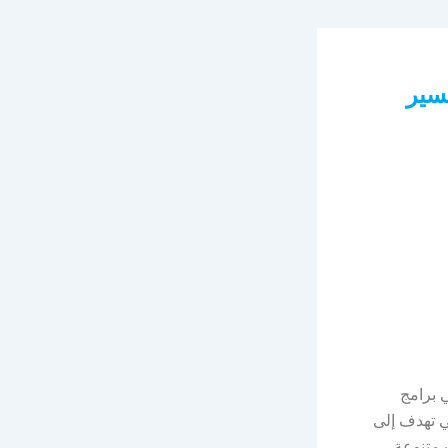
سير
 برامج
الدراسي الثاني من العام الجامعي 1447هـ، والتي تهدف إلى
 متنوعة،