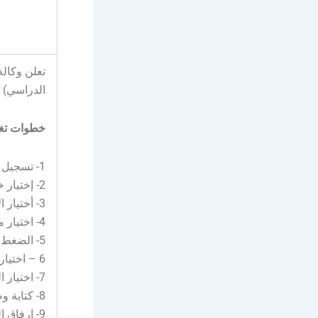
الدراسي) و
خطوات تغي
1- تسجيل الدخول لحساب المستفيد في منصة أبشر أفراد.
2- إختيار خدمات تحت القسم (خدماتي).
3- أختيار الاحوال المدنية.
4- اختيار مركز الرسائل والطلبات للاحوال المدنية.
5- الضغط على طلب جديد ثم اختيار المنطقة (وكالة وزارة الداخلية للأحوال المدنية).
6 – اختيار الخدمة (خدمات السجل المدني).
7- اختيار الخدمة الفرعية (تعديل المؤهل الدراسي).
8- كتابة وصف الطلب (شرح التعديل المطلوب).
9- إرفاق الشهادة في قسم (المرفقات)