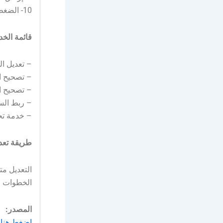
10- الضغط على (تقديم الطلب)
قائمة الخد
– تعديل ا
– تصحيح ال
– تصحيح ال
– ربط السجل
– خدمة تح
طريقة تعد
التعديل مت
الخطوات ا
المصدر:
إضغط هنا