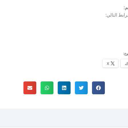
م:
ابط التالي:
ع:
ك
X