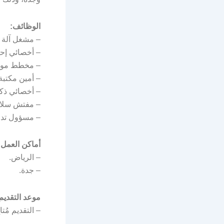
الوظائف:
– مشغل آلة 
– أخصائي إح
– مخطط مواد 
– أمين مكتبة
– أخصائي ذك
– مفتش سلام
– مسؤول تدر
أماكن العمل:
– الرياض.
– جدة.
موعد التقديم
– التقديم مُتاح 1447/07/01هـ الموافق 2/21