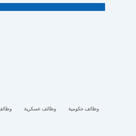
خطي
لى
لمحتوى
وظائف حكومية
وظائف عسكرية
وظائف