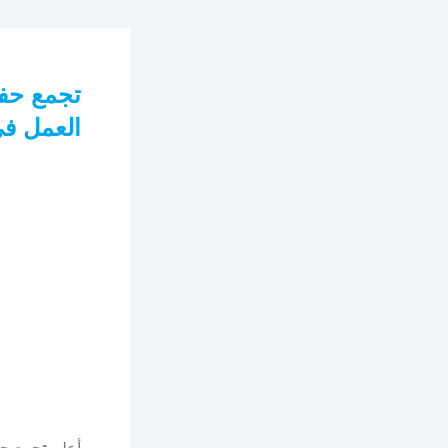
تجمع حف
العمل ف