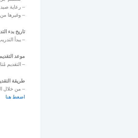
– رعاية صيدلا
– وغيرها من
تاريخ بدء الت
– يبدأ التدريب يوم الإثنين 
موعد التقديم
– التقديم مُتاح الآن بد
طريقة التقدي
– من خلال ال
اضغط هنا