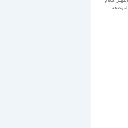
مهير) للعام
 الموضحة