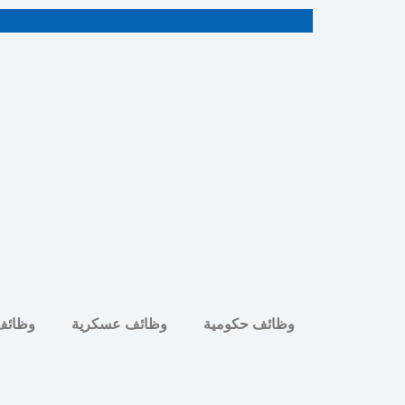
خطي
لى
لمحتوى
وظائف حكومية
وظائف عسكرية
وظائف