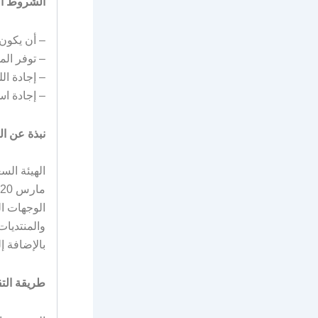
الشروط ال
– أن يكون 
– توفر الم
– إجادة الل
– إجادة اس
نبذة عن اله
الهيئة ال
الوجهات ال
والمنتديات
بالإضافة إ
طريقة التق