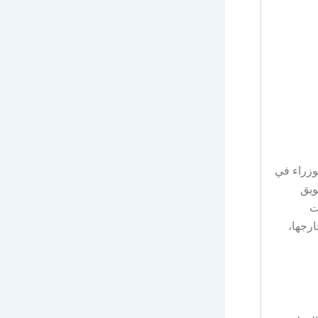
وزراء في
سويق
ت
ارجها،