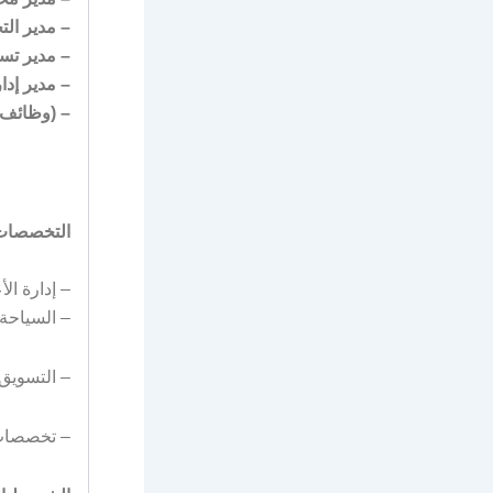
– مدير الت
– مدير تس
– مدير إدا
– (وظائف 
التخصصات 
– إدارة ال
– السياحة
– التسويق
– تخصصات