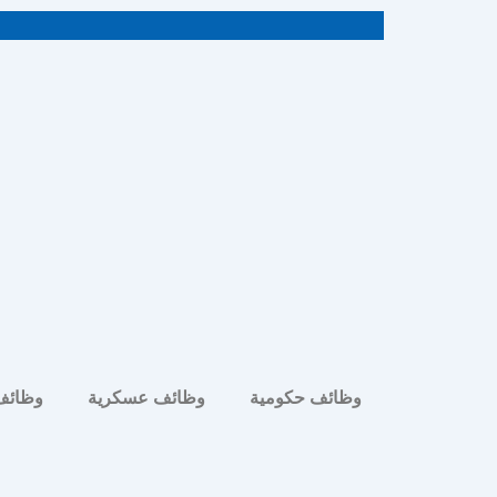
خطي
لى
لمحتوى
وظائف حكومية
وظائف عسكرية
وظائف