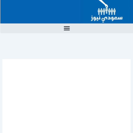
خطي
لى
لمحتوى