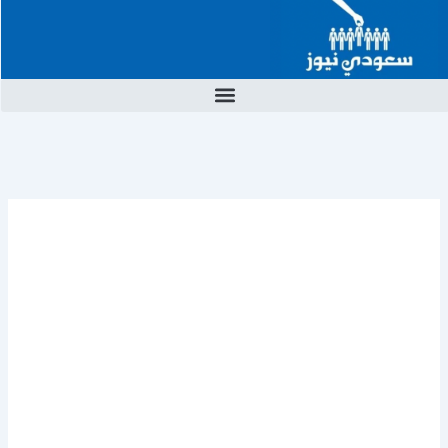
خطي
لى
لمحتوى