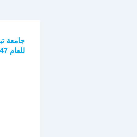
جامعة تب
للعام 1447هـ