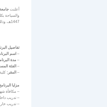
أعلنت
جامعة
والسياحة بكل
1447هـ، وذلك وفقاً للتفاصيل الموضحة أدناه.
تفاصيل البرن
–
اسم البرنام
–
مدة البرنام
–
الفئة المس
–
المقر:
كلية
مزايا البرنامج
– مكافأة شه
– تدريب داخلي
– تدريب خارج