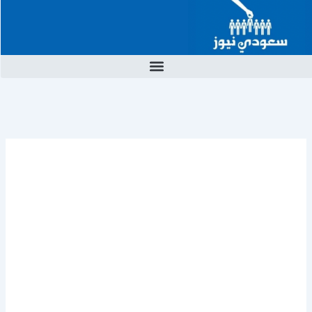
خطي
لى
لمحتوى