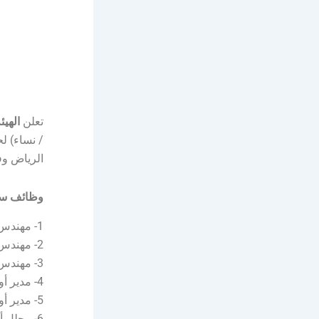
تعلن
الهيئ
/ نساء) لح
الرياض وف
وظائف سدا
1- مهندس منصات متقدم.
2- مهندس بنية تحتية متقدم.
3- مهندس أنظمة متقدم.
4- مدير أول منتج.
5- مدير أول مشروع.
6- محلل أول أعمال.