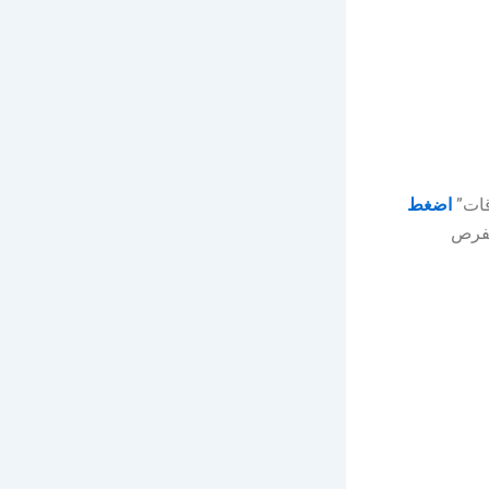
قات”
اضغط
الفرص