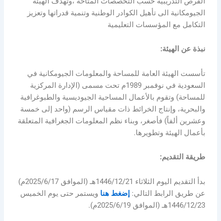
الفرص التدريبية حسب التخصصات المتاحة ،وتهدف الهيئة
الجيومكانية الى تأهيل الكوادر الوطنية وتنمية قدراتها وتعزيز
التكامل مع المؤسسات التعليمية
نبذة عن الهيئة:
تأسست الهيئة العامة للمساحة والمعلومات الجيومكانية في
السعودية في نوفمبر 1989م تحت مسمى (الإدارة المركزية
للمساحة) وتقوم بالأعمال المساحية الجيوديسية والطبوغرافية
والبحرية، وإنتاج الخرائط ذات مقياس الرسم (واحد إلى خمسة
وعشرين ألفاً) فأصغر، وبناء نظم المعلومات الجغرافية المتعلقة
بأعمال الهيئة وتطويرها.
طريقة التقديم:
بدأ التقديم اليوم الثلاثاء 1446/12/21هـ (الموافق 2025/6/17م)
عن طريق الرابط التالي:
إضغط هنا
ويستمر حتى يوم الخميس
1446/12/23هـ (الموافق 2025/6/19م).