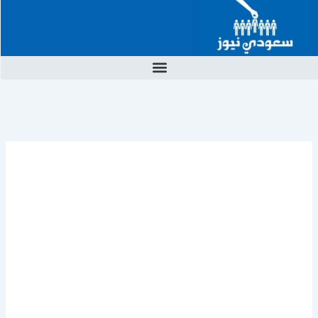
خطي
لى
لمحتوى