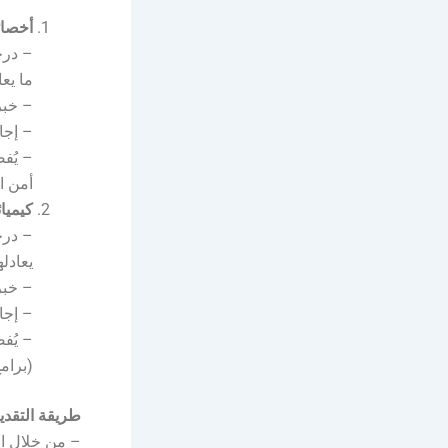
أخصائ
– درج
ما يعا
– خبرة لا تقل 
– إجاد
– يُف
أمن ال
كيميا
– درج
يعادله
– خبرة لا تقل ع
– إجاد
– يُف
(برامج اعتماد ال
طريقة التقدي
– من خلال ال