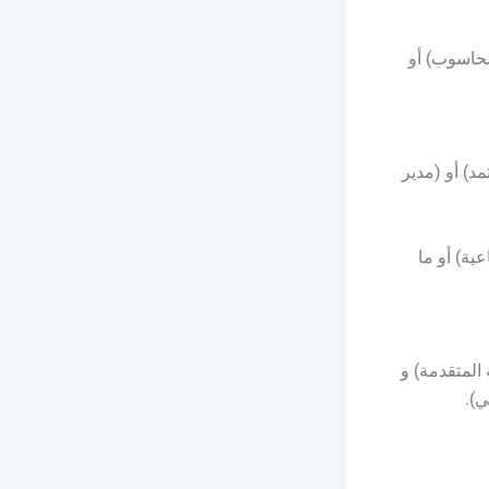
لحاسوب) أو
د) أو (مدير
ية) أو ما
المتقدمة) و