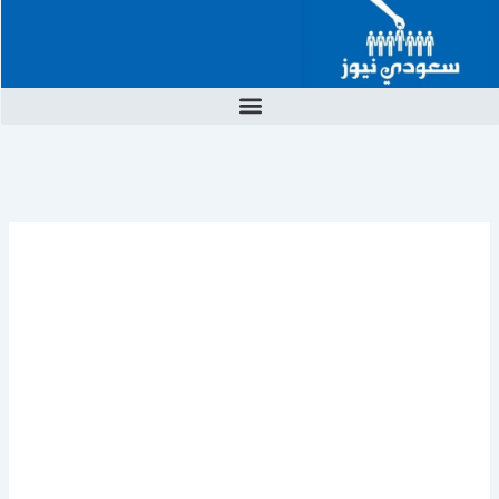
خطي
لى
لمحتوى