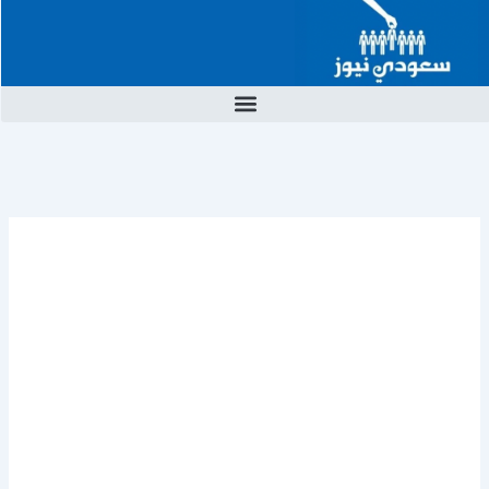
خطي
لى
لمحتوى