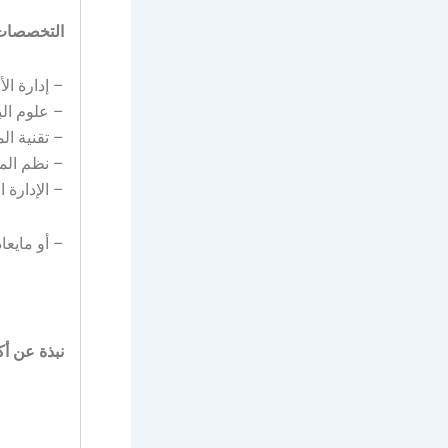
التخصصات
– إدارة ال
– علوم الب
– تقنية ال
– نظم المع
– الإدارة ا
– أو مايعا
نبذة عن أك