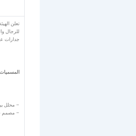
تعلن الهيئ
للرجال وا
جدارات على
المسميات 
– محلل بي
– مصمم حل