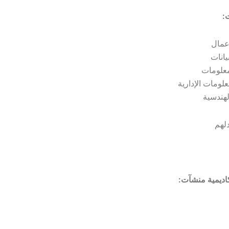
:
أعمال
يانات
معلومات
لومات الإدارية
لهندسية
دلهم
اديمية منشآت: