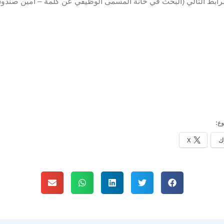
رابط التالي (البحث في خانة المسمى الوظيفي عن كلمة – أمين صندو
ع:
ك
X