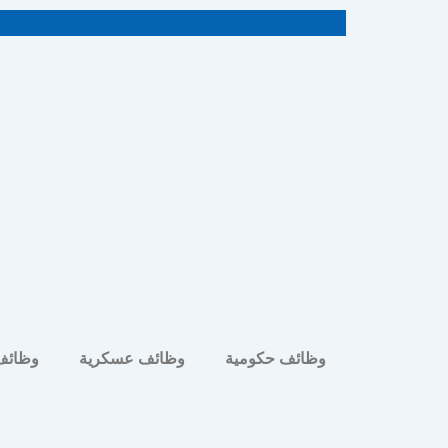
خطي
لى
لمحتوى
وظائف حكومية
وظائف عسكرية
وظائف