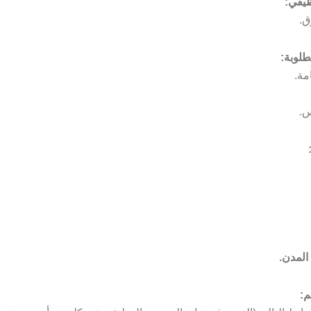
يفي:
ق.
طلوبة:
امة.
س.
المدن.
م: