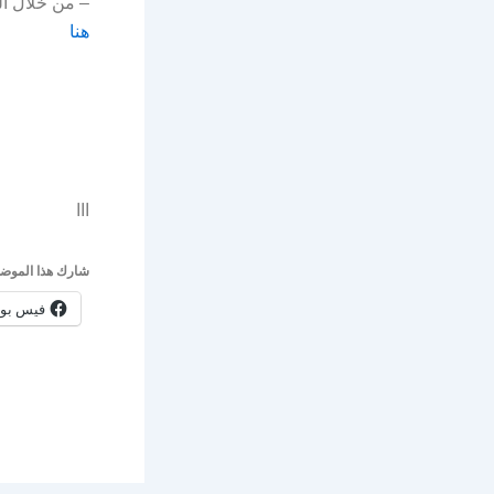
– من خلال ال
هنا
ااا
شارك هذا الموضو
فيس بو