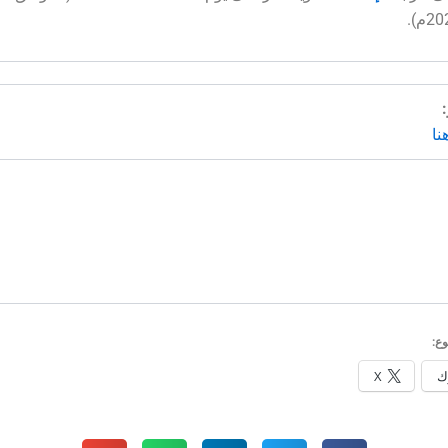
م).
نا
ع:
ك
X