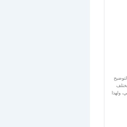
لتوضيح
ختلف
ي، ولهذا