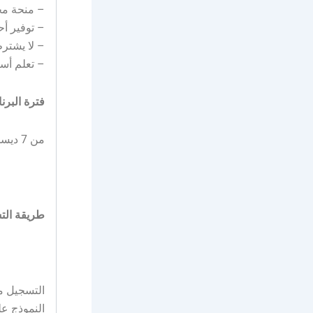
– منحة مجا
– توفير أح
– لا يشتر
– تعلم أس
فترة البرن
من 7 ديسمبر حتى 1 يناير 2026م
طريقة الت
النموذج عل