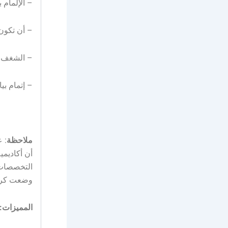
– الإلمام ب
– أن تكون
– الشغف ال
– إتمام بي
ملاحظة
: 
أن أكاديم
التخصصات و
وضعت كراس
المميزات: