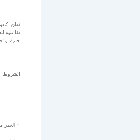
تعلن أكادي
تفاعلية لت
خبرة او ت
الشروط:
– العمر من ١٨ سنة فأ