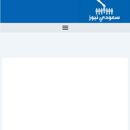
خطي
لى
لمحتوى