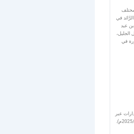
 مختلف
لرَّائد في
بن عبد
ل الجليل،
ورة في
2025/10/م) عن طريق جدارات عبر