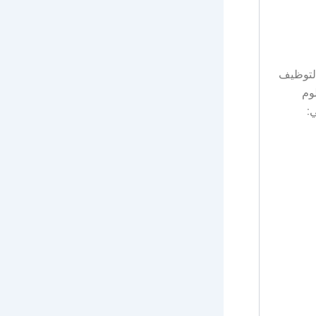
التوظيف
وم
: