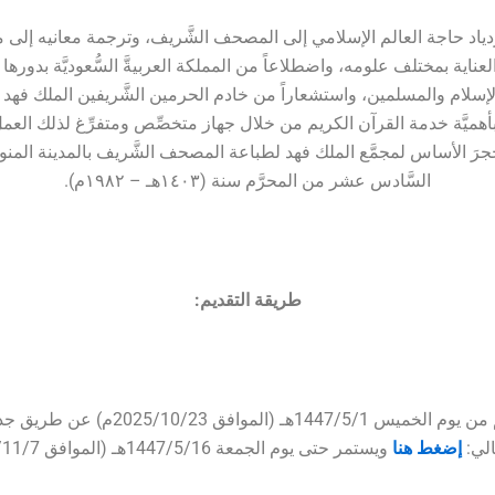
دياد حاجة العالم الإسلامي إلى المصحف الشَّريف، وترجمة معانيه إلى
العناية بمختلف علومه، واضطلاعاً من المملكة العربيةَّ السُّعوديَّة بدورها ا
إسلام والمسلمين، واستشعاراً من خادم الحرمين الشَّريفين الملك فهد 
لعزيز V بأهميَّة خدمة القرآن الكريم من خلال جهاز متخصِّص ومتفرِّغ لذلك العم
جرَ الأساس لمجمَّع الملك فهد لطباعة المصحف الشَّريف بالمدينة المن
السَّادس عشر من المحرَّم سنة (١٤۰٣هـ – ١٩٨٢م).
طريقة التقديم:
بدأ التقديم من يوم الخميس 1447/5/1هـ (الموافق 23
الي:
إضغط هنا
ويستمر حتى يوم الجمعة 1447/5/16هـ (الموافق 2025/11/7م).