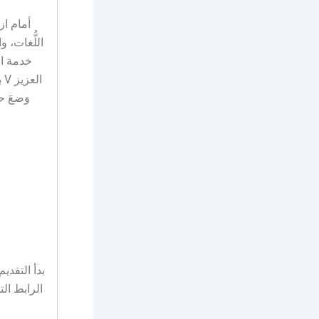
أمام از
اللُّغات، و
خدمة ال
ا
وَضعَ ح
الرابط الت