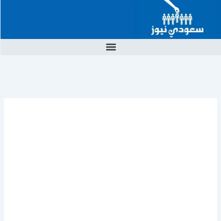
خطي
لى
لمحتوى