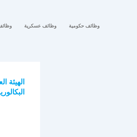
وظائف حكومية
وظائف عسكرية
وظائف
الهيئة ا
البكالور