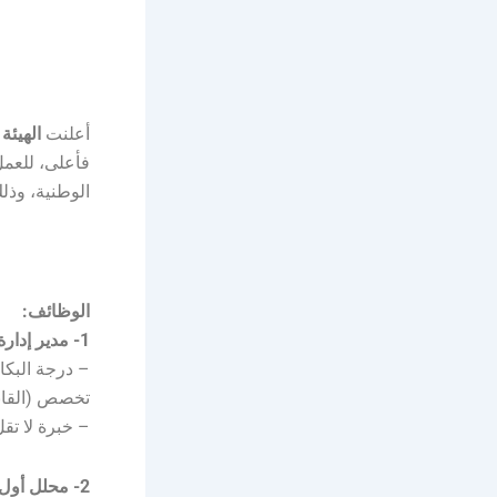
أعلنت
الهيئة
فأعلى، للعم
الوطنية، وذلك
الوظائف:
1- مدير إدارة أول الاستشارات القانونية:
– درجة البكا
تخصص (القانون
– خبرة لا تقل عن 10 سنوات، منها سنتان على ا
2- محلل أول سياسات: