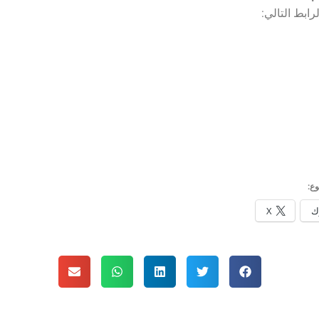
رابط التالي:
ع:
ك
X