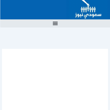
خطي
لى
لمحتوى