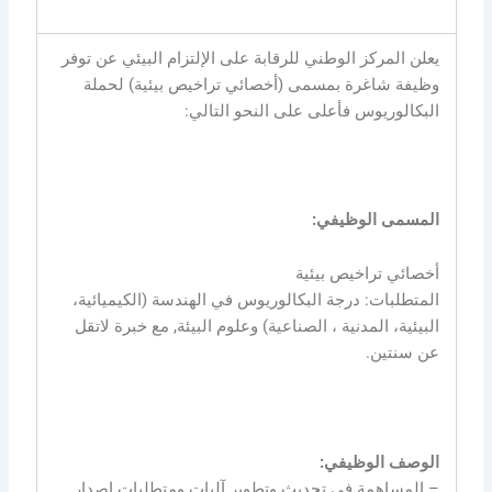
يعلن المركز الوطني للرقابة على الإلتزام البيئي عن توفر
وظيفة شاغرة بمسمى (أخصائي تراخيص بيئية) لحملة
البكالوريوس فأعلى على النحو التالي:
المسمى الوظيفي:
أخصائي تراخيص بيئية
المتطلبات: درجة البكالوريوس في الهندسة (الكيميائية،
البيئية، المدنية ، الصناعية) وعلوم البيئة, مع خبرة لاتقل
عن سنتين.
الوصف الوظيفي:
– المساهمة في تحديث وتطوير آليات ومتطلبات اصدار