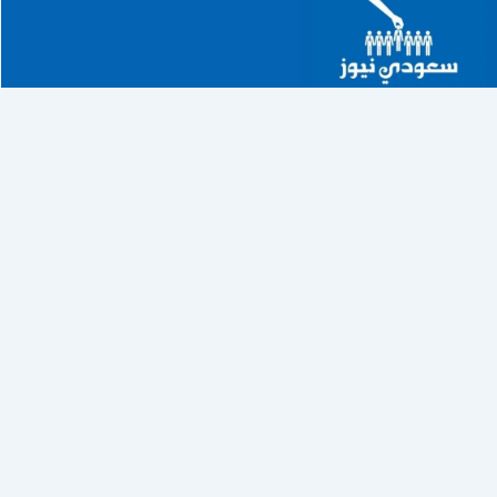
خطي
لى
لمحتوى