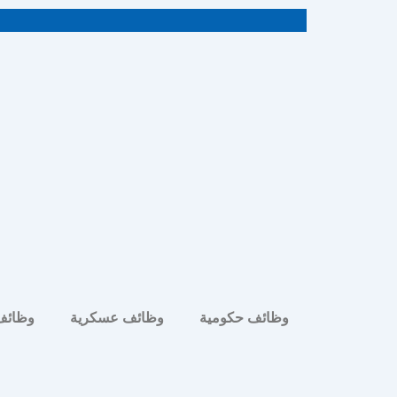
خطي
لى
لمحتوى
وظائف حكومية
وظائف عسكرية
وظائف