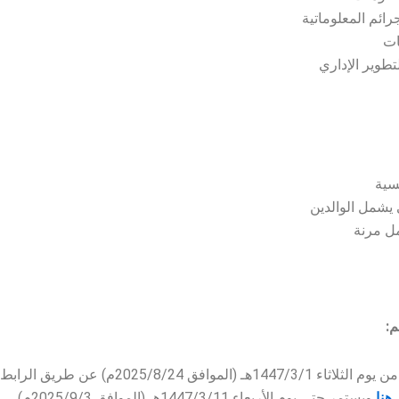
رائم المعلوماتية
ات
تطوير الإداري
سية
يشمل الوالدين
ل مرنة
م:
التقديم متاح من يوم الثلاثاء 1447/3/1هـ (الموافق 2025/8/24م) عن طريق الرابط
هنا
ويستمر حتى يوم الأربعاء 1447/3/11هـ (الموافق 2025/9/3م)