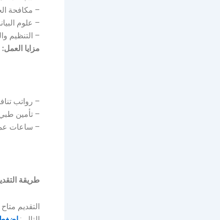
– مكافحة الج
– علوم البيان
– التنظيم وال
مزايا العمل:
– رواتب تناف
– تأمين طبي 
– ساعات عم
طريقة التقدي
التالي:
إضغط 