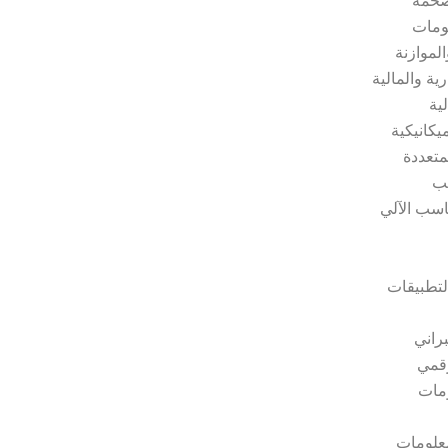
لضخمة
لومات
لموازنة
رية والمالية
لية
يكانيكية
متعددة
يب
اسب الآلي
لتطبيقات
براني
رقمي
ومات
علومات