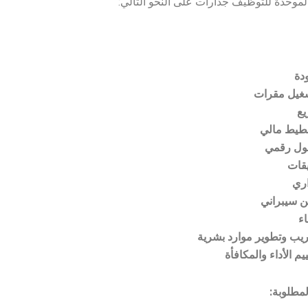
لموحدة للتوظيف جدارات على النحو التالي:
دة
غيل مقرات
يع
طيط مالي
ول رقمي
قات
اري
ن سيبراني
ء
يب وتطوير موارد بشرية
م الأداء والمكافأة
مطلوبة: