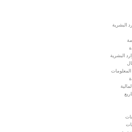
رد البشرية
مة
ة
رد البشرية
ال
 المعلومات
ة
مالية
ريع
نات
نات