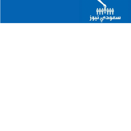
خطي
لى
لمحتوى