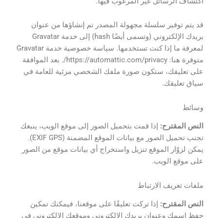
اكتشاف الرسائل غير المرغوب فيها.
قد يتم توفير سلسلة مجهولة المصدر تم إنشاؤها من عنوان
بريدك الإلكتروني (وتسمى أيضًا hash) إلى خدمة Gravatar
لمعرفة ما إذا كنت تستخدمها. سياسة خصوصية خدمة Gravatar
متوفرة هنا: https://automattic.com/privacy/. بعد الموافقة
على تعليقك، ستكون صورة ملفك الشخصي مرئية للعامة في
سياق تعليقك.
وسائط
النص المقترح:
إذا قمت بتحميل الصور إلى موقع الويب، ينبغك
تجنب تحميل الصور مع بيانات الموقع المضمنة (EXIF GPS).
يمكن لزوّار الموقع تنزيل واستخراج أي بيانات موقع من الصور
على موقع الويب.
ملفات تعريف الارتباط
النص المقترح:
إذا تركت تعليقًا على موقعنا، فيمكنك تمكين
حفظ اسمك وعنوان بريدك الإلكتروني وموقعك الإلكتروني في